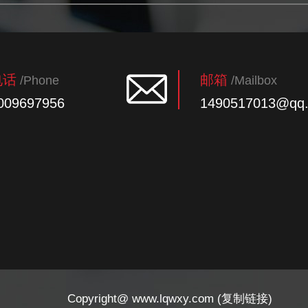
电话
邮箱
/Phone
/Mailbox
009697956
1490517013@qq
Copyright@ www.lqwxy.com (复制链接)